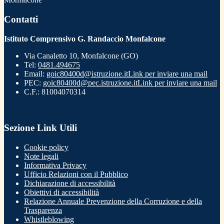
Contatti
Istituto Comprensivo G. Randaccio Monfalcone
Via Canaletto 10, Monfalcone (GO)
Tel:
0481.494675
Email:
goic80400d@istruzione.it
Link per inviare una mail
PEC:
goic80400d@pec.istruzione.it
Link per inviare una mail
C.F.: 81004070314
Sezione Link Utili
Cookie policy
Note legali
Informativa Privacy
Ufficio Relazioni con il Pubblico
Dichiarazione di accessibilità
Obiettivi di accessibilità
Relazione Annuale Prevenzione della Corruzione e della
Trasparenza
Whistleblowing