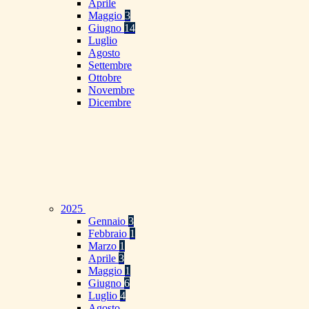
Aprile
Maggio
3
Giugno
14
Luglio
Agosto
Settembre
Ottobre
Novembre
Dicembre
2025
Gennaio
3
Febbraio
1
Marzo
1
Aprile
3
Maggio
1
Giugno
6
Luglio
4
Agosto