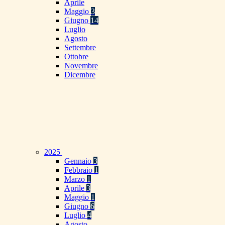
Aprile
Maggio
3
Giugno
14
Luglio
Agosto
Settembre
Ottobre
Novembre
Dicembre
2025
Gennaio
3
Febbraio
1
Marzo
1
Aprile
3
Maggio
1
Giugno
6
Luglio
4
Agosto