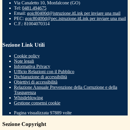
Via Canaletto 10, Monfalcone (GO)
Tel:
0481.494675
Email:
goic80400d@istruzione.it
Link per inviare una mail
PEC:
goic80400d@pec.istruzione.it
Link per inviare una mail
C.F.: 81004070314
Sezione Link Utili
Cookie policy
Note legali
Informativa Privacy
Ufficio Relazioni con il Pubblico
Dichiarazione di accessibilità
Obiettivi di accessibilità
Relazione Annuale Prevenzione della Corruzione e della
Trasparenza
Whistleblowing
Gestione consensi cookie
Pagina visualizzata
97889
volte
Sezione Copyright