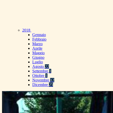
2018
Gennaio
Febbraio
Marzo
Aprile
Maggio
Giugno
Luglio
Agosto
22
Settembre
1
Ottobre
1
Novembre
12
Dicembre
25