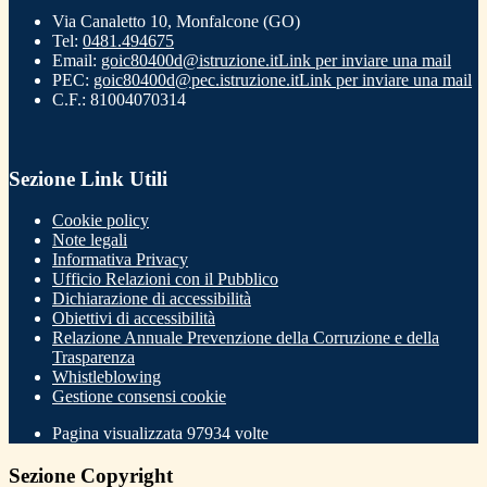
Via Canaletto 10, Monfalcone (GO)
Tel:
0481.494675
Email:
goic80400d@istruzione.it
Link per inviare una mail
PEC:
goic80400d@pec.istruzione.it
Link per inviare una mail
C.F.: 81004070314
Sezione Link Utili
Cookie policy
Note legali
Informativa Privacy
Ufficio Relazioni con il Pubblico
Dichiarazione di accessibilità
Obiettivi di accessibilità
Relazione Annuale Prevenzione della Corruzione e della
Trasparenza
Whistleblowing
Gestione consensi cookie
Pagina visualizzata
97934
volte
Sezione Copyright