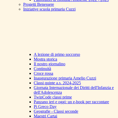
Progetti Benessere
Iniziative scuola primaria Cuzzi
A lezione di primo soccorso
Mostra storica
Il nostro giornalino
Continuità
Croce rossa
Inaugurazione primaria Amelio Cuzzi
Classi quinte a.s. 2024-2025
Giornata Internazionale dei Diritti dell'Infanzia e
dell'Adolescenza
TwinCode classi prime
Panzano ieri e oggi: un e-book per raccontare
Pi Greco Day
Geografie - Classi seconde
Maestri Cartai