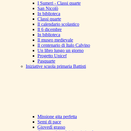
I Sumeri - Classi quarte
San Nicolò
In biblioteca
Classi quarte
Il calendario scolastico
Il 6 dicembre
In biblioteca
Il museo medievale
Il centenario di Italo Calvino
Un libro lungo un giorno
Progetto Unicef
Pasquarte
Iniziative scuola primaria Battisti
Missione gita perfetta
Semi di pace
Giovedì grasso