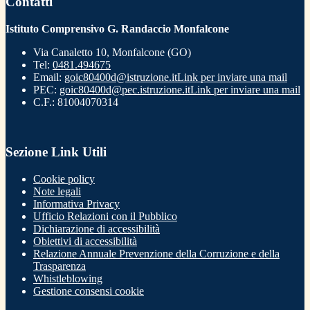
Contatti
Istituto Comprensivo G. Randaccio Monfalcone
Via Canaletto 10, Monfalcone (GO)
Tel:
0481.494675
Email:
goic80400d@istruzione.it
Link per inviare una mail
PEC:
goic80400d@pec.istruzione.it
Link per inviare una mail
C.F.: 81004070314
Sezione Link Utili
Cookie policy
Note legali
Informativa Privacy
Ufficio Relazioni con il Pubblico
Dichiarazione di accessibilità
Obiettivi di accessibilità
Relazione Annuale Prevenzione della Corruzione e della
Trasparenza
Whistleblowing
Gestione consensi cookie