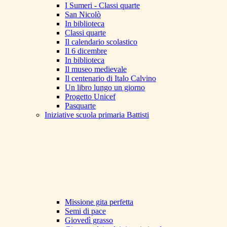
I Sumeri - Classi quarte
San Nicolò
In biblioteca
Classi quarte
Il calendario scolastico
Il 6 dicembre
In biblioteca
Il museo medievale
Il centenario di Italo Calvino
Un libro lungo un giorno
Progetto Unicef
Pasquarte
Iniziative scuola primaria Battisti
Missione gita perfetta
Semi di pace
Giovedì grasso