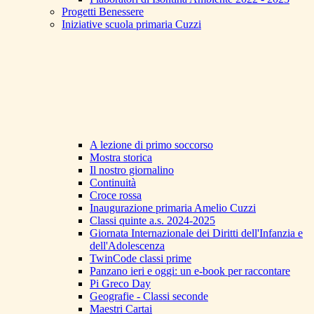
Progetti Benessere
Iniziative scuola primaria Cuzzi
A lezione di primo soccorso
Mostra storica
Il nostro giornalino
Continuità
Croce rossa
Inaugurazione primaria Amelio Cuzzi
Classi quinte a.s. 2024-2025
Giornata Internazionale dei Diritti dell'Infanzia e
dell'Adolescenza
TwinCode classi prime
Panzano ieri e oggi: un e-book per raccontare
Pi Greco Day
Geografie - Classi seconde
Maestri Cartai