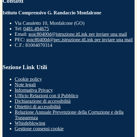
Contatti
Istituto Comprensivo G. Randaccio Monfalcone
Via Canaletto 10, Monfalcone (GO)
Tel:
0481.494675
Email:
goic80400d@istruzione.it
Link per inviare una mail
PEC:
goic80400d@pec.istruzione.it
Link per inviare una mail
C.F.: 81004070314
Sezione Link Utili
Cookie policy
Note legali
Informativa Privacy
Ufficio Relazioni con il Pubblico
Dichiarazione di accessibilità
Obiettivi di accessibilità
Relazione Annuale Prevenzione della Corruzione e della
Trasparenza
Whistleblowing
Gestione consensi cookie