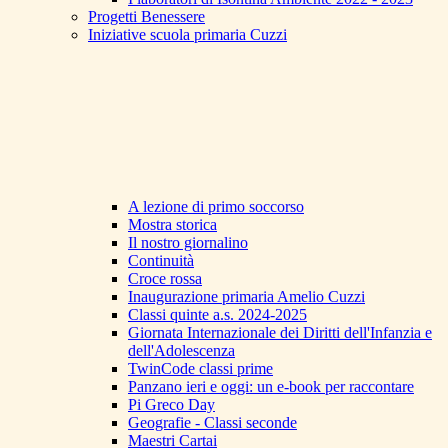
Progetti Benessere
Iniziative scuola primaria Cuzzi
A lezione di primo soccorso
Mostra storica
Il nostro giornalino
Continuità
Croce rossa
Inaugurazione primaria Amelio Cuzzi
Classi quinte a.s. 2024-2025
Giornata Internazionale dei Diritti dell'Infanzia e
dell'Adolescenza
TwinCode classi prime
Panzano ieri e oggi: un e-book per raccontare
Pi Greco Day
Geografie - Classi seconde
Maestri Cartai