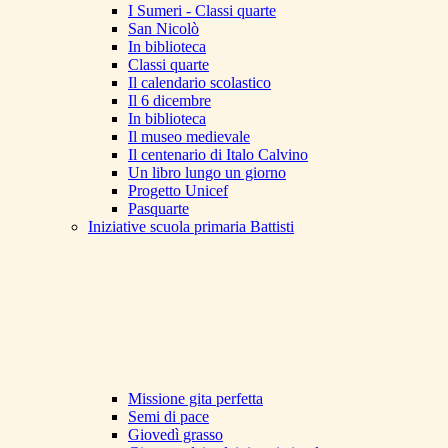
I Sumeri - Classi quarte
San Nicolò
In biblioteca
Classi quarte
Il calendario scolastico
Il 6 dicembre
In biblioteca
Il museo medievale
Il centenario di Italo Calvino
Un libro lungo un giorno
Progetto Unicef
Pasquarte
Iniziative scuola primaria Battisti
Missione gita perfetta
Semi di pace
Giovedì grasso