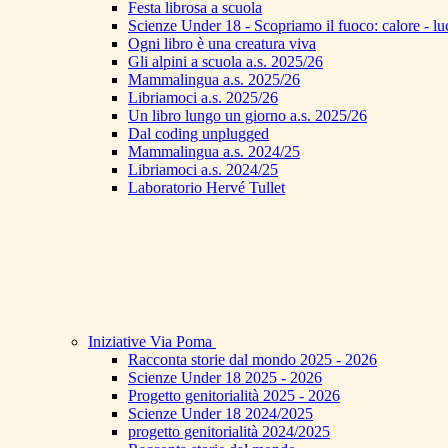
Festa librosa a scuola
Scienze Under 18 - Scopriamo il fuoco: calore - lu
Ogni libro è una creatura viva
Gli alpini a scuola a.s. 2025/26
Mammalingua a.s. 2025/26
Libriamoci a.s. 2025/26
Un libro lungo un giorno a.s. 2025/26
Dal coding unplugged
Mammalingua a.s. 2024/25
Libriamoci a.s. 2024/25
Laboratorio Hervé Tullet
Iniziative Via Poma
Racconta storie dal mondo 2025 - 2026
Scienze Under 18 2025 - 2026
Progetto genitorialità 2025 - 2026
Scienze Under 18 2024/2025
progetto genitorialità 2024/2025