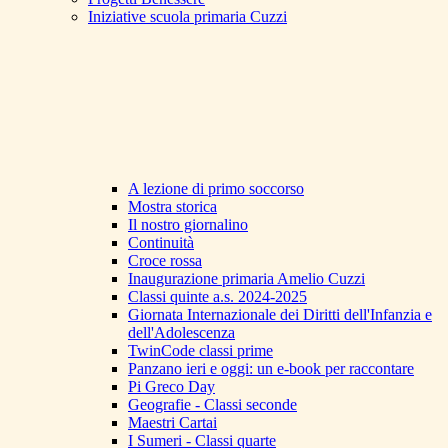
Iniziative scuola primaria Cuzzi
A lezione di primo soccorso
Mostra storica
Il nostro giornalino
Continuità
Croce rossa
Inaugurazione primaria Amelio Cuzzi
Classi quinte a.s. 2024-2025
Giornata Internazionale dei Diritti dell'Infanzia e
dell'Adolescenza
TwinCode classi prime
Panzano ieri e oggi: un e-book per raccontare
Pi Greco Day
Geografie - Classi seconde
Maestri Cartai
I Sumeri - Classi quarte