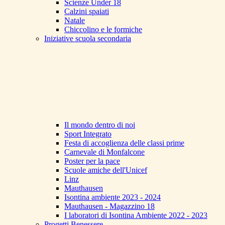
Scienze Under 18
Calzini spaiati
Natale
Chiccolino e le formiche
Iniziative scuola secondaria
Il mondo dentro di noi
Sport Integrato
Festa di accoglienza delle classi prime
Carnevale di Monfalcone
Poster per la pace
Scuole amiche dell'Unicef
Linz
Mauthausen
Isontina ambiente 2023 - 2024
Mauthausen - Magazzino 18
I laboratori di Isontina Ambiente 2022 - 2023
Progetti Benessere