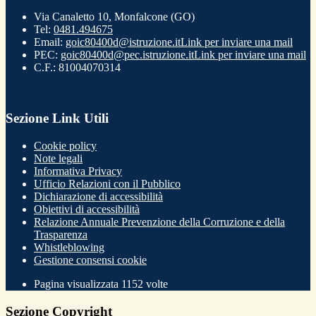
Via Canaletto 10, Monfalcone (GO)
Tel:
0481.494675
Email:
goic80400d@istruzione.it
Link per inviare una mail
PEC:
goic80400d@pec.istruzione.it
Link per inviare una mail
C.F.: 81004070314
Sezione Link Utili
Cookie policy
Note legali
Informativa Privacy
Ufficio Relazioni con il Pubblico
Dichiarazione di accessibilità
Obiettivi di accessibilità
Relazione Annuale Prevenzione della Corruzione e della
Trasparenza
Whistleblowing
Gestione consensi cookie
Pagina visualizzata
1152
volte
Sezione Copyright