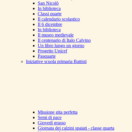
San Nicolò
In biblioteca
Classi quarte
Il calendario scolastico
Il 6 dicembre
In biblioteca
Il museo medievale
Il centenario di Italo Calvino
Un libro lungo un giorno
Progetto Unicef
Pasquarte
Iniziative scuola primaria Battisti
Missione gita perfetta
Semi di pace
Giovedì grasso
Giornata dei calzini spaiati - classe quarta