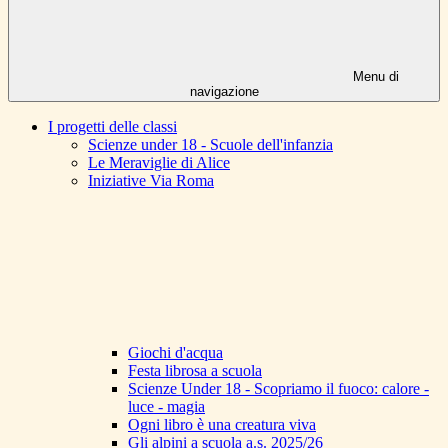
Menu di
navigazione
I progetti delle classi
Scienze under 18 - Scuole dell'infanzia
Le Meraviglie di Alice
Iniziative Via Roma
Giochi d'acqua
Festa librosa a scuola
Scienze Under 18 - Scopriamo il fuoco: calore -
luce - magia
Ogni libro è una creatura viva
Gli alpini a scuola a.s. 2025/26