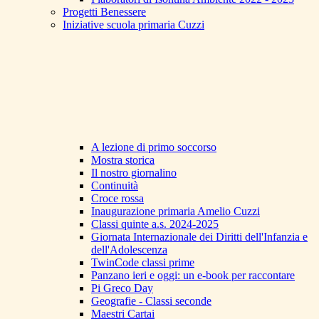
Progetti Benessere
Iniziative scuola primaria Cuzzi
A lezione di primo soccorso
Mostra storica
Il nostro giornalino
Continuità
Croce rossa
Inaugurazione primaria Amelio Cuzzi
Classi quinte a.s. 2024-2025
Giornata Internazionale dei Diritti dell'Infanzia e
dell'Adolescenza
TwinCode classi prime
Panzano ieri e oggi: un e-book per raccontare
Pi Greco Day
Geografie - Classi seconde
Maestri Cartai