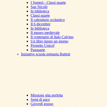
I Sumeri - Classi quarte
San Nicolò
In biblioteca
Classi quarte
Il calendario scolastico
Il 6 dicembre
In biblioteca
Il museo medievale
Il centenario di Italo Calvino
Un libro lungo un giorno
Progetto Unicef
Pasquarte
Iniziative scuola primaria Battisti
Missione gita perfetta
Semi di pace
Giovedì grasso