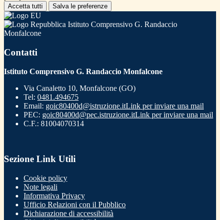
Accetta tutti
Salva le preferenze
Istituto Comprensivo G. Randaccio
Monfalcone
Contatti
Istituto Comprensivo G. Randaccio Monfalcone
Via Canaletto 10, Monfalcone (GO)
Tel:
0481.494675
Email:
goic80400d@istruzione.it
Link per inviare una mail
PEC:
goic80400d@pec.istruzione.it
Link per inviare una mail
C.F.: 81004070314
Sezione Link Utili
Cookie policy
Note legali
Informativa Privacy
Ufficio Relazioni con il Pubblico
Dichiarazione di accessibilità