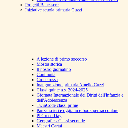
Progetti Benessere
Iniziative scuola primaria Cuzzi
A lezione di primo soccorso
Mostra storica
Il nostro giornalino
Continuità
Croce rossa
Inaugurazione primaria Amelio Cuzzi
Classi quinte a.s. 2024-2025
Giornata Internazionale dei Diritti dell'Infanzia e
dell'Adolescenza
TwinCode classi prime
Panzano ieri e oggi: un e-book per raccontare
Pi Greco Day
Geografie - Classi seconde
Maestri Cartai