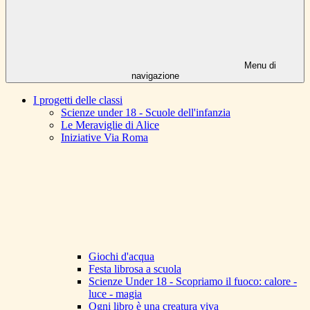
Menu di
navigazione
I progetti delle classi
Scienze under 18 - Scuole dell'infanzia
Le Meraviglie di Alice
Iniziative Via Roma
Giochi d'acqua
Festa librosa a scuola
Scienze Under 18 - Scopriamo il fuoco: calore -
luce - magia
Ogni libro è una creatura viva