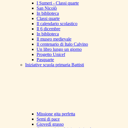
I Sumeri - Classi quarte
San Nicolò
In biblioteca
Classi quarte
Il calendario scolastico
Il 6 dicembre
In biblioteca
Il museo medievale
Il centenario di Italo Calvino
Un libro lungo un giorno
Progetto Unicef
Pasquarte
Iniziative scuola primaria Battisti
Missione gita perfetta
Semi di pace
Giovedì grasso