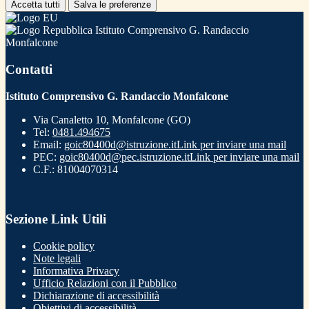
Accetta tutti
Salva le preferenze
Istituto Comprensivo G. Randaccio
Monfalcone
Contatti
Istituto Comprensivo G. Randaccio Monfalcone
Via Canaletto 10, Monfalcone (GO)
Tel:
0481.494675
Email:
goic80400d@istruzione.it
Link per inviare una mail
PEC:
goic80400d@pec.istruzione.it
Link per inviare una mail
C.F.: 81004070314
Sezione Link Utili
Cookie policy
Note legali
Informativa Privacy
Ufficio Relazioni con il Pubblico
Dichiarazione di accessibilità
Obiettivi di accessibilità