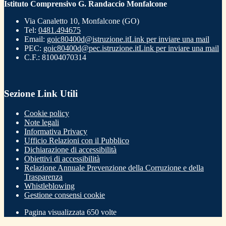
Istituto Comprensivo G. Randaccio Monfalcone
Via Canaletto 10, Monfalcone (GO)
Tel:
0481.494675
Email:
goic80400d@istruzione.it
Link per inviare una mail
PEC:
goic80400d@pec.istruzione.it
Link per inviare una mail
C.F.: 81004070314
Sezione Link Utili
Cookie policy
Note legali
Informativa Privacy
Ufficio Relazioni con il Pubblico
Dichiarazione di accessibilità
Obiettivi di accessibilità
Relazione Annuale Prevenzione della Corruzione e della
Trasparenza
Whistleblowing
Gestione consensi cookie
Pagina visualizzata
650
volte