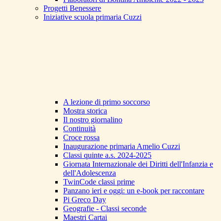
Progetti Benessere
Iniziative scuola primaria Cuzzi
A lezione di primo soccorso
Mostra storica
Il nostro giornalino
Continuità
Croce rossa
Inaugurazione primaria Amelio Cuzzi
Classi quinte a.s. 2024-2025
Giornata Internazionale dei Diritti dell'Infanzia e
dell'Adolescenza
TwinCode classi prime
Panzano ieri e oggi: un e-book per raccontare
Pi Greco Day
Geografie - Classi seconde
Maestri Cartai