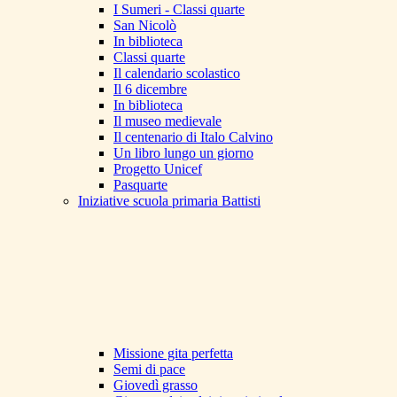
I Sumeri - Classi quarte
San Nicolò
In biblioteca
Classi quarte
Il calendario scolastico
Il 6 dicembre
In biblioteca
Il museo medievale
Il centenario di Italo Calvino
Un libro lungo un giorno
Progetto Unicef
Pasquarte
Iniziative scuola primaria Battisti
Missione gita perfetta
Semi di pace
Giovedì grasso