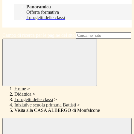
Didattica
Panoramica
Offerta formativa
I progetti delle classi
Contatti
Campo di ricerca per le pagine del sito
Home
>
Didattica
>
I progetti delle classi
>
Iniziative scuola primaria Battisti
>
Visita alla CASA ALBERGO di Monfalcone