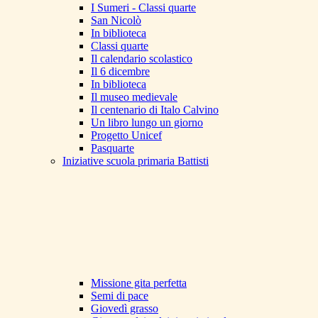
I Sumeri - Classi quarte
San Nicolò
In biblioteca
Classi quarte
Il calendario scolastico
Il 6 dicembre
In biblioteca
Il museo medievale
Il centenario di Italo Calvino
Un libro lungo un giorno
Progetto Unicef
Pasquarte
Iniziative scuola primaria Battisti
Missione gita perfetta
Semi di pace
Giovedì grasso