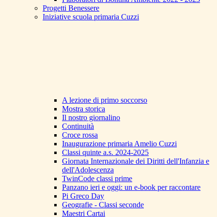
Progetti Benessere
Iniziative scuola primaria Cuzzi
A lezione di primo soccorso
Mostra storica
Il nostro giornalino
Continuità
Croce rossa
Inaugurazione primaria Amelio Cuzzi
Classi quinte a.s. 2024-2025
Giornata Internazionale dei Diritti dell'Infanzia e
dell'Adolescenza
TwinCode classi prime
Panzano ieri e oggi: un e-book per raccontare
Pi Greco Day
Geografie - Classi seconde
Maestri Cartai