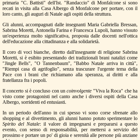
primaria "C. Battisti" dell'Ist. "Randaccio" di Monfalcone si sono
recati in visita alla Casa Albergo di Monfalcone per portare, con il
loro canto, gli auguri di Natale agli ospiti della struttura.
Gli alunni, accompagnati dalle insegnanti Maria Gabriella Bressan,
Sabrina Moretti, Antonella Farina e Francesca Lupoli, hanno vissuto
un'esperienza molto significativa, proposta dalle docenti nell'ottica
dell'educazione alla cittadinanza e alla solidarietà.
Il coro di voci bianche, diretto dall'insegnante di religione Sabrina
Moretti, si è esibito presentando dei tradizionali brani natalizi come
"Jingle Bells", "O Tannenbaum", "Babbo Natale arriva in città",
"Riempi casa di agrifoglio", senza trascurare l'urgente tema della
Pace con i brani che richiamano alla speranza, ai diritti e alla
fratellanza fra i popoli.
Il concerto si è concluso con un
coinvolgente
"Viva la Roca" che ha
visto come protagonisti nel canto anche i diversi ospiti della Casa
Albergo, sorridenti ed entusiasti.
In un periodo dell'anno in cui spesso vi sono corse sfrenate allo
shopping e al divertimento, gli alunni hanno potuto sperimentare lo
Spirito del Natale
: il valore di impegnarsi e prepararsi a questo
evento, con senso di responsabilità, per mettersi a servizio del
prossimo e portare un po' di gioia e serenità alle persone più anziane