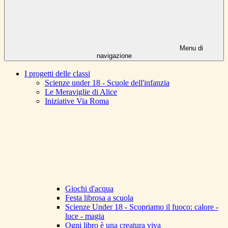
Menu di
navigazione
I progetti delle classi
Scienze under 18 - Scuole dell'infanzia
Le Meraviglie di Alice
Iniziative Via Roma
Giochi d'acqua
Festa librosa a scuola
Scienze Under 18 - Scopriamo il fuoco: calore -
luce - magia
Ogni libro è una creatura viva