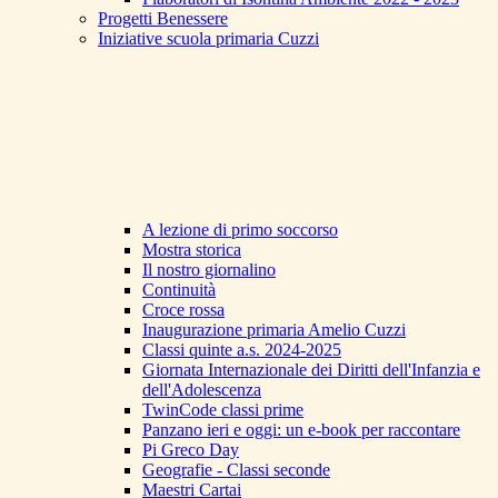
Progetti Benessere
Iniziative scuola primaria Cuzzi
A lezione di primo soccorso
Mostra storica
Il nostro giornalino
Continuità
Croce rossa
Inaugurazione primaria Amelio Cuzzi
Classi quinte a.s. 2024-2025
Giornata Internazionale dei Diritti dell'Infanzia e
dell'Adolescenza
TwinCode classi prime
Panzano ieri e oggi: un e-book per raccontare
Pi Greco Day
Geografie - Classi seconde
Maestri Cartai