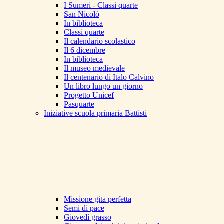
I Sumeri - Classi quarte
San Nicolò
In biblioteca
Classi quarte
Il calendario scolastico
Il 6 dicembre
In biblioteca
Il museo medievale
Il centenario di Italo Calvino
Un libro lungo un giorno
Progetto Unicef
Pasquarte
Iniziative scuola primaria Battisti
Missione gita perfetta
Semi di pace
Giovedì grasso