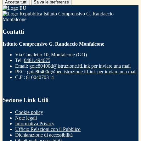
Accetta tutti
Salva le preferenze
Istituto Comprensivo G. Randaccio
Monfalcone
Contatti
Istituto Comprensivo G. Randaccio Monfalcone
Via Canaletto 10, Monfalcone (GO)
Tel:
0481.494675
Email:
goic80400d@istruzione.it
Link per inviare una mail
PEC:
goic80400d@pec.istruzione.it
Link per inviare una mail
C.F.: 81004070314
Sezione Link Utili
Cookie policy
Note legali
Informativa Privacy
Ufficio Relazioni con il Pubblico
Dichiarazione di accessibilità
Obiettivi di accessibilità