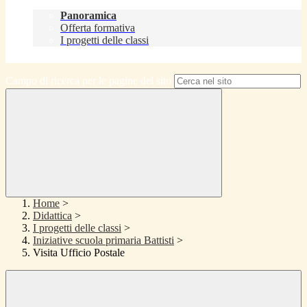
Didattica
Panoramica
Offerta formativa
I progetti delle classi
Contatti
Campo di ricerca per le pagine del sito
Home
>
Didattica
>
I progetti delle classi
>
Iniziative scuola primaria Battisti
>
Visita Ufficio Postale