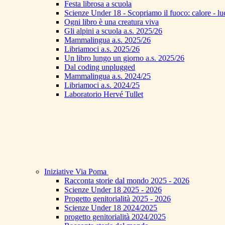
Festa librosa a scuola
Scienze Under 18 - Scopriamo il fuoco: calore - lu
Ogni libro è una creatura viva
Gli alpini a scuola a.s. 2025/26
Mammalingua a.s. 2025/26
Libriamoci a.s. 2025/26
Un libro lungo un giorno a.s. 2025/26
Dal coding unplugged
Mammalingua a.s. 2024/25
Libriamoci a.s. 2024/25
Laboratorio Hervé Tullet
Iniziative Via Poma
Racconta storie dal mondo 2025 - 2026
Scienze Under 18 2025 - 2026
Progetto genitorialità 2025 - 2026
Scienze Under 18 2024/2025
progetto genitorialità 2024/2025