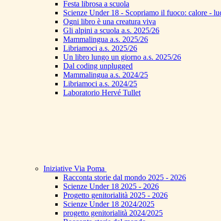
Festa librosa a scuola
Scienze Under 18 - Scopriamo il fuoco: calore - lu
Ogni libro è una creatura viva
Gli alpini a scuola a.s. 2025/26
Mammalingua a.s. 2025/26
Libriamoci a.s. 2025/26
Un libro lungo un giorno a.s. 2025/26
Dal coding unplugged
Mammalingua a.s. 2024/25
Libriamoci a.s. 2024/25
Laboratorio Hervé Tullet
Iniziative Via Poma
Racconta storie dal mondo 2025 - 2026
Scienze Under 18 2025 - 2026
Progetto genitorialità 2025 - 2026
Scienze Under 18 2024/2025
progetto genitorialità 2024/2025