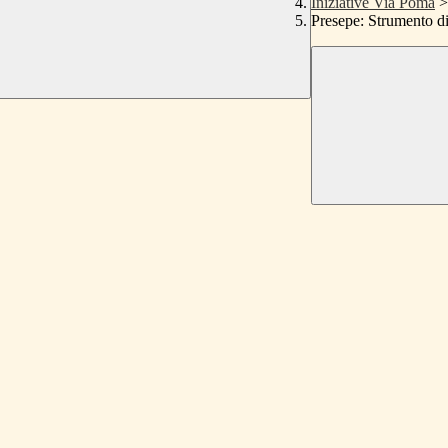
Iniziative Via Poma
>
Presepe: Strumento d