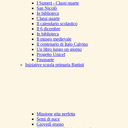
I Sumeri - Classi quarte
San Nicolò
In biblioteca
Classi quarte
Il calendario scolastico
Il 6 dicembre
In biblioteca
Il museo medievale
Il centenario di Italo Calvino
Un libro lungo un giorno
Progetto Unicef
Pasquarte
Iniziative scuola primaria Battisti
Missione gita perfetta
Semi di pace
Giovedì grasso