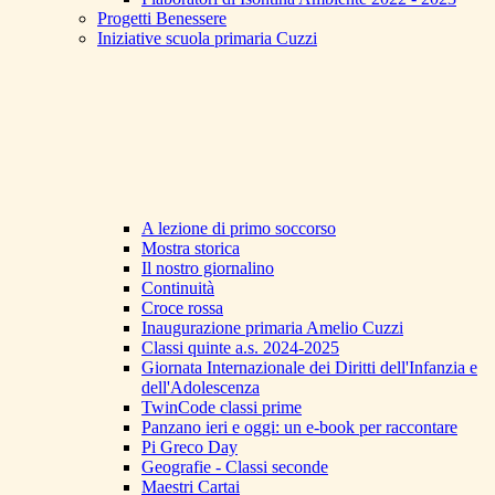
Progetti Benessere
Iniziative scuola primaria Cuzzi
A lezione di primo soccorso
Mostra storica
Il nostro giornalino
Continuità
Croce rossa
Inaugurazione primaria Amelio Cuzzi
Classi quinte a.s. 2024-2025
Giornata Internazionale dei Diritti dell'Infanzia e
dell'Adolescenza
TwinCode classi prime
Panzano ieri e oggi: un e-book per raccontare
Pi Greco Day
Geografie - Classi seconde
Maestri Cartai