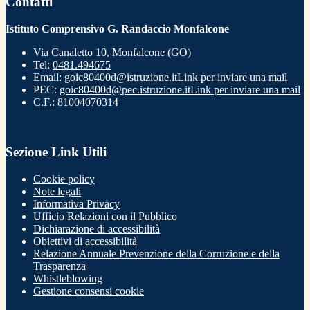
Contatti
Istituto Comprensivo G. Randaccio Monfalcone
Via Canaletto 10, Monfalcone (GO)
Tel:
0481.494675
Email:
goic80400d@istruzione.it
Link per inviare una mail
PEC:
goic80400d@pec.istruzione.it
Link per inviare una mail
C.F.: 81004070314
Sezione Link Utili
Cookie policy
Note legali
Informativa Privacy
Ufficio Relazioni con il Pubblico
Dichiarazione di accessibilità
Obiettivi di accessibilità
Relazione Annuale Prevenzione della Corruzione e della
Trasparenza
Whistleblowing
Gestione consensi cookie